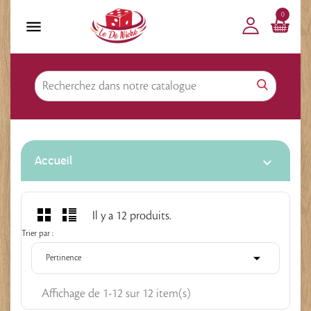
0

Accueil

Il y a 12 produits.
Trier par :

Pertinence
Affichage de 1-12 sur 12 item(s)