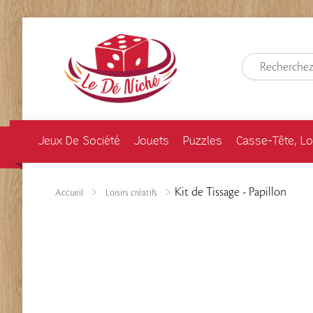
Jeux De Société
Jouets
Puzzles
Casse-Tête, Lo
Kit de Tissage - Papillon
Accueil
Loisirs créatifs