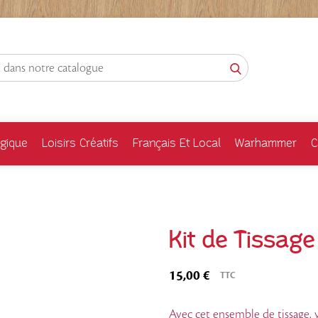
gique
Loisirs Créatifs
Français Et Local
Warhammer
C
Kit de Tissage
15,00 €
TTC
Avec cet ensemble de tissage, v