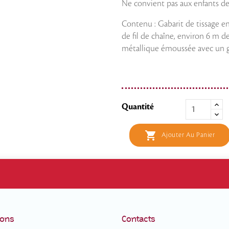
Ne convient pas aux enfants de
Contenu : Gabarit de tissage e
de fil de chaîne, environ 6 m de
métallique émoussée avec un gr
Quantité

Ajouter Au Panier
ions
Contacts