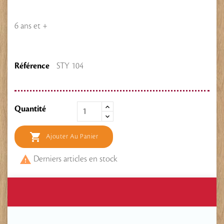
6 ans et +
Référence
STY 104
Quantité

Ajouter Au Panier

Derniers articles en stock