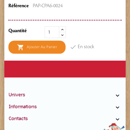
Référence
PAP-CPA6-0024
Quantité


En stock
Ajouter Au Panier
Univers

Informations

Contacts
