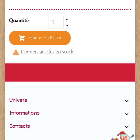
Quantité

Ajouter Au Panier

Derniers articles en stock
Univers

Informations

Contacts
