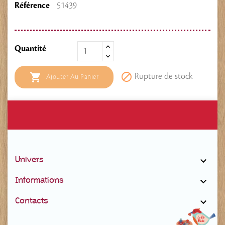
Référence
51439
Quantité


Rupture de stock
Ajouter Au Panier
Univers

Informations

Contacts
