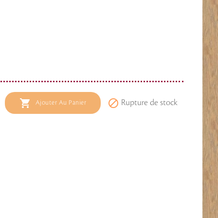


Rupture de stock
Ajouter Au Panier