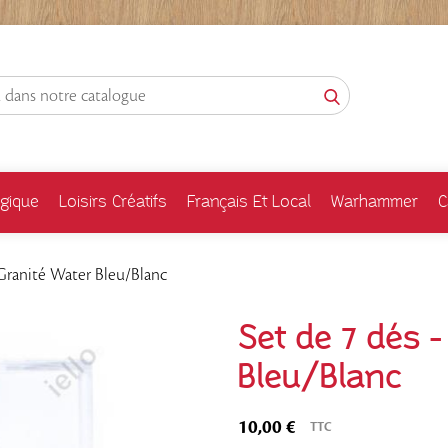
gique
Loisirs Créatifs
Français Et Local
Warhammer
C
 Granité Water Bleu/Blanc
Set de 7 dés -
Bleu/Blanc
10,00 €
TTC