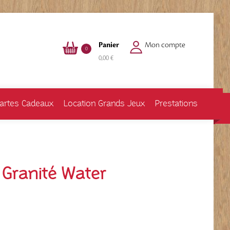
Panier
Mon compte
0
0,00 €
artes Cadeaux
Location Grands Jeux
Prestations
 Granité Water